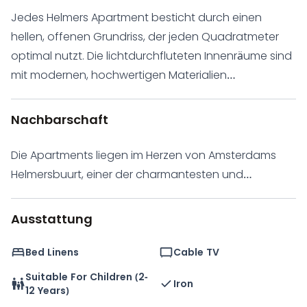
Jedes Helmers Apartment besticht durch einen
hellen, offenen Grundriss, der jeden Quadratmeter
optimal nutzt. Die lichtdurchfluteten Innenräume sind
mit modernen, hochwertigen Materialien
ausgestattet. Ein geräumiger Wohnbereich geht
nahtlos in eine voll ausgestattete Küche über,
Nachbarschaft
während das Schlafzimmer Komfort und Privatsphäre
bietet. Das Badezimmer ist mit modernen Armaturen
Die Apartments liegen im Herzen von Amsterdams
ausgestattet, und das Gesamtdesign verbindet
Helmersbuurt, einer der charmantesten und
klare, moderne Linien mit der Wärme des klassischen
lebenswertesten Gegenden der Stadt. Das Viertel ist
Amsterdamer Stils.
bekannt für seine baumgesäumten Straßen, seine
Ausstattung
historische Architektur und seine freundliche
Atmosphäre. Gemütliche Cafés, Boutiquen und
Bed Linens
Cable TV
einladende Restaurants sowie Grünflächen und Parks
Suitable For Children (2-
Iron
laden zu einem Morgenspaziergang oder einem
12 Years)