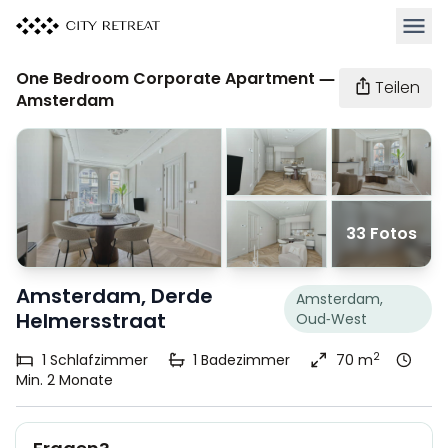
Haupt
One Bedroom Corporate Apartment —
Teilen
Amsterdam
33 Fotos
Amsterdam, Derde
Amsterdam,
Helmersstraat
Oud-West
2
1
Schlafzimmer
1
Badezimmer
70 m
Min. 2 Monate