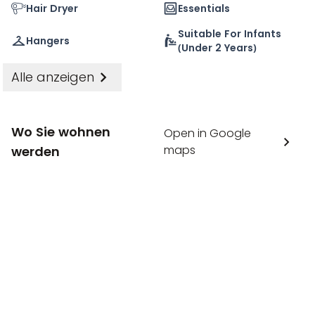
entspannten Nachmittag ein. Helmersbuurt bietet
Hair Dryer
Essentials
eine ruhige Wohnatmosphäre und liegt dennoch in
Suitable For Infants
der Nähe des pulsierenden Zentrums von Amsterdam
Hangers
(under 2 Years)
– ein idealer Ausgangspunkt für Arbeit und Freizeit.
Alle anzeigen
Wo Sie wohnen
Open in Google
maps
werden