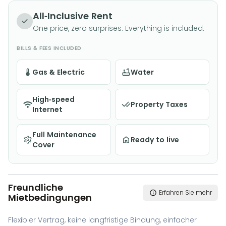
Charme und schafft so eine perfekte Balance
All-Inclusive Rent
zwischen historischer Architektur und modernem
One price, zero surprises. Everything is included.
Wohnen. Jedes Apartment mit einem Schlafzimmer
BILLS & FEES INCLUDED
ist durchdacht gestaltet und verfügt über helle
Innenräume, effiziente Raumaufteilungen und
Gas & Electric
Water
hochwertige Oberflächen. Die Räume sind mit
modernen Küchen und Bädern, brandneuen Geräten
High-speed
Property Taxes
und einer energieeffizienten Wärmepumpenanlage
Internet
ausgestattet. Nur wenige Schritte von Cafés,
Full Maintenance
Geschäften und Parks entfernt, bietet Helmers ein
Ready to live
Cover
einladendes Zuhause für Berufstätige, Paare und
kleine Familien, die Stil und Komfort in der Stadt
suchen.
Freundliche
Erfahren Sie mehr
Mietbedingungen
Flexibler Vertrag, keine langfristige Bindung, einfacher