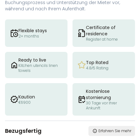
Buchungsprozess und Unterstützung der Mieter vor,
während und nach Ihrem Aufenthalt.
Certificate of
Flexible stays
residence
2+ months
Register at home
Ready to live
Top Rated
Kitchen utencils linen
4.8/5 Rating
towels
Kostenlose
Kaution
stornierung
€6900
30 Tage vor Ihrer
Ankunft
Bezugsfertig
Erfahren Sie mehr