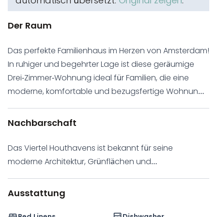
automatisch übersetzt.
Original zeigen
.
Der Raum
Das perfekte Familienhaus im Herzen von Amsterdam!
In ruhiger und begehrter Lage ist diese geräumige
Drei-Zimmer-Wohnung ideal für Familien, die eine
moderne, komfortable und bezugsfertige Wohnung
mit viel Flexibilität suchen. Diese wunderschön
gestaltete Neubauwohnung besticht durch ein
Nachbarschaft
modernes Interieur mit klaren Linien und
durchdachten Oberflächen. Mit drei großzügigen
Das Viertel Houthavens ist bekannt für seine
Schlafzimmern und einem vielseitig nutzbaren vierten
moderne Architektur, Grünflächen und
Zimmer, das als Gästezimmer, Homeoffice oder
familienfreundliche Umgebung. Dank der
Kinderzimmer genutzt werden kann, bietet sie allen
hervorragenden Anbindung an den öffentlichen
Ausstattung
Platz, den eine moderne Familie braucht. Genießen
Nahverkehr (Straßenbahn, Bus und Fähre) erreichen
Sie den Luxus von zwei stilvollen Badezimmern,
Sie schnell den Hauptbahnhof und den Rest der
Bed Linens
Dishwasher