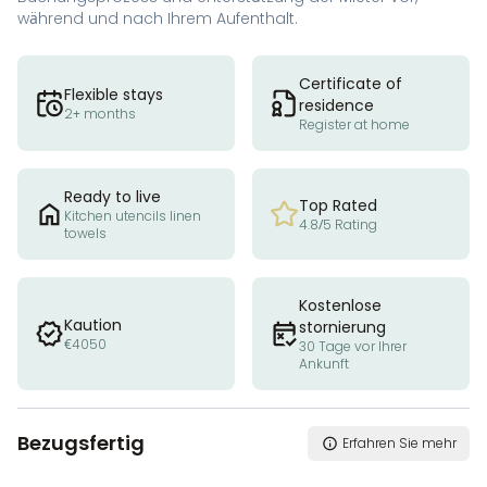
während und nach Ihrem Aufenthalt.
Certificate of
Flexible stays
residence
2+ months
Register at home
Ready to live
Top Rated
Kitchen utencils linen
4.8/5 Rating
towels
Kostenlose
Kaution
stornierung
€4050
30 Tage vor Ihrer
Ankunft
Bezugsfertig
Erfahren Sie mehr