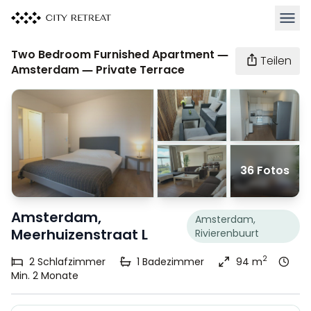
Haupt
Two Bedroom Furnished Apartment —
Teilen
Amsterdam — Private Terrace
36 Fotos
Amsterdam,
Amsterdam,
Meerhuizenstraat L
Rivierenbuurt
2
2
Schlafzimmer
1
Badezimmer
94 m
Min. 2 Monate