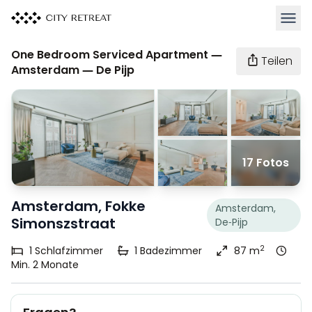
Haupt
One Bedroom Serviced Apartment —
Teilen
Amsterdam — De Pijp
17 Fotos
Amsterdam, Fokke
Amsterdam,
Simonszstraat
De-Pijp
2
1
Schlafzimmer
1
Badezimmer
87 m
Min. 2 Monate