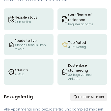
während und nach Ihrem Aufenthalt.
Certificate of
Flexible stays
residence
2+ months
Register at home
Ready to live
Top Rated
Kitchen utencils linen
4.8/5 Rating
towels
Kostenlose
Kaution
stornierung
€6450
30 Tage vor Ihrer
Ankunft
Bezugsfertig
Erfahren Sie mehr
Alle Apartments sind bezugsfertig und komplett möbliert